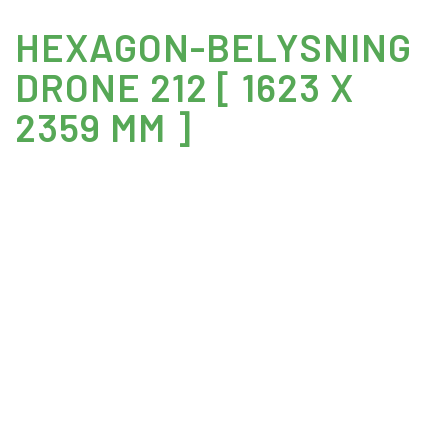
HEXAGON-BELYSNING
DRONE 212 [ 1623 X
2359 MM ]
2550
kr
Inkl moms
Denna belysningsdesign innehåller:
24 st LED armatur(er)
9 st 3-v koppling(ar)
11 st – 2v koppling(ar)
1 st Anslutningskabel
Mått: 2359mm X 1623mm
Den är flexibel och oerhört enkel att koppla ihop med fler
Hexagons och ger en fantastisk belysning och snygg design!