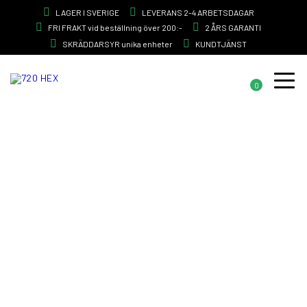
LAGER I SVERIGE
LEVERANS 2-4 ARBETSDAGAR
FRI FRAKT vid beställning över 200:-
2 ÅRS GARANTI
SKRÄDDARSYR unika enheter
KUNDTJÄNST
0