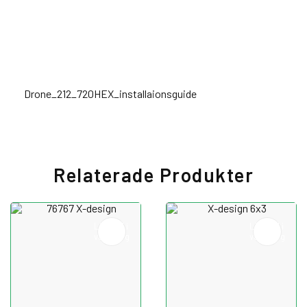
transformera olika utrymmen.
Klicka in på länken för att komma till monteringsguiden
Drone_212_720HEX_installaionsguide
Relaterade Produkter
Lägg till i
Lägg till i
varukorg
varukorg