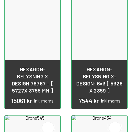
HEXAGON-
HEXAGON-
BELYSNING X
BELYSNING X-
DESIGN 76767 – [
DESIGN: 6×3 [ 5328
5727X 3755 MM ]
X 2359 ]
15061
kr
7544
kr
Inkl moms
Inkl moms
Lägg till i
Lägg till i
varukorg
varukorg