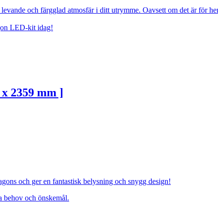
n levande och färgglad atmosfär i ditt utrymme. Oavsett om det är för
gon LED-kit idag!
 x 2359 mm ]
agons och ger en fantastisk belysning och snygg design!
ina behov och önskemål.