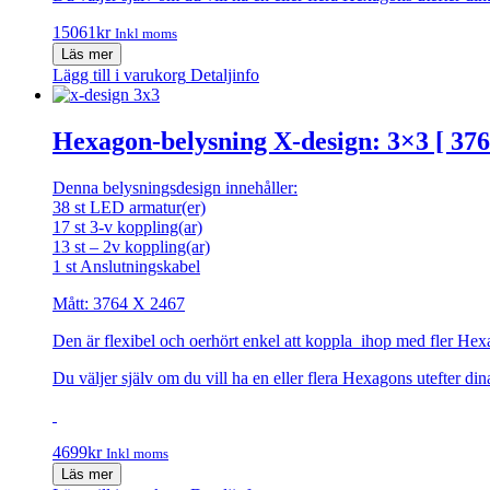
15061
kr
Inkl moms
Läs mer
Lägg till i varukorg
Detaljinfo
Hexagon-belysning X-design: 3×3 [ 376
Denna belysningsdesign innehåller:
38 st LED armatur(er)
17 st 3-v koppling(ar)
13 st – 2v koppling(ar)
1 st Anslutningskabel
Mått: 3764 X 2467
Den är flexibel och oerhört enkel att koppla ihop med fler Hex
Du väljer själv om du vill ha en eller flera Hexagons utefter d
4699
kr
Inkl moms
Läs mer