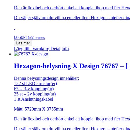
Den är flexibel och oerhört enkel att koppla ihop med fler Hex
Du väljer själv om du vill ha en eller flera Hexagons utefter d
6050
kr
Inkl moms
Läs mer
Lägg till i varukorg
Detaljinfo
Hexagon-belysning X Design 76767 – [
Denna belysningsdesign innehåller:
122 st LED armatur(er)
65 st 3-v koppling(ar)
25 st – 2v koppling(ar)
1 st Anslutningskabel
Mått: 5720mm X 3755mm
Den är flexibel och oerhört enkel att koppla ihop med fler Hex
Du väljer själv om du vill ha en eller flera Hexagons utefter d