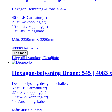
Hexagon Belysning -Drone 434 –
46 st LED armatur(er)
21 st 3-v koppling(ar)
15 st – 2v koppling(ar)
1 st Anslutningskabel
Mått: 2359mm X 3280mm
4888
kr
Inkl moms
Läs mer
Lägg till i varukorg
Detaljinfo
Hexagon-belysning Drone: 545 [ 4083 
Denna belysningsdesign innehåller:
57 st LED armatur(er)
27 st 3-v koppling(ar)
17 st – 2v koppling(ar)
1 st Anslutningskabel
Mått: 4083 X 2359