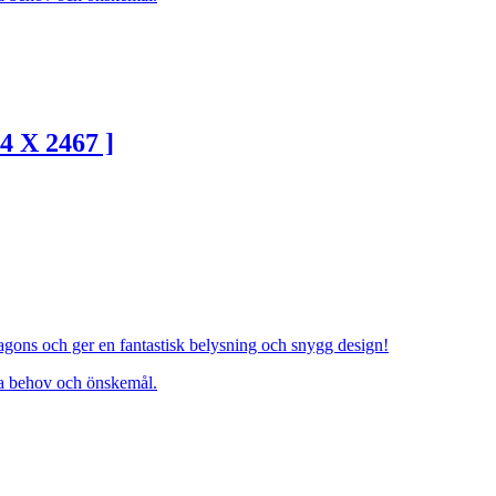
4 X 2467 ]
agons och ger en fantastisk belysning och snygg design!
ina behov och önskemål.