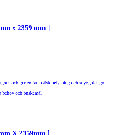
0mm x 2359 mm ]
agons och ger en fantastisk belysning och snygg design!
ina behov och önskemål.
80mm X 2359mm ]