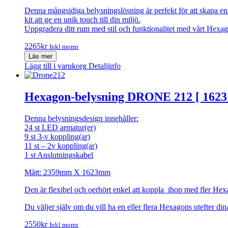
Denna mångsidiga belysningslösning är perfekt för att skapa e
kit att ge en unik touch till din miljö.
Uppgradera ditt rum med stil och funktionalitet med vårt Hexa
2265
kr
Inkl moms
Läs mer
Lägg till i varukorg
Detaljinfo
Hexagon-belysning DRONE 212 [ 1623
Denna belysningsdesign innehåller:
24 st LED armatur(er)
9 st 3-v koppling(ar)
11 st – 2v koppling(ar)
1 st Anslutningskabel
Mått: 2359mm X 1623mm
Den är flexibel och oerhört enkel att koppla ihop med fler Hex
Du väljer själv om du vill ha en eller flera Hexagons utefter d
2550
kr
Inkl moms