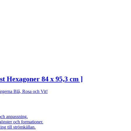
st Hexagoner 84 x 95,3 cm ]
ärgerna Blå, Rosa och Vit!
och anpassning.
mönster och formationer.
ng till strömkällan.