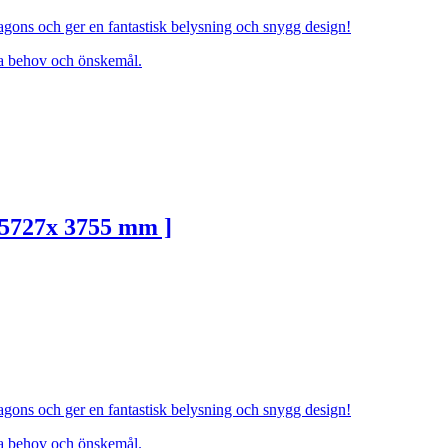
agons och ger en fantastisk belysning och snygg design!
ina behov och önskemål.
 5727x 3755 mm ]
agons och ger en fantastisk belysning och snygg design!
ina behov och önskemål.