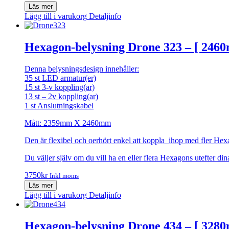
Läs mer
Lägg till i varukorg
Detaljinfo
Hexagon-belysning Drone 323 – [ 246
Denna belysningsdesign innehåller:
35 st LED armatur(er)
15 st 3-v koppling(ar)
13 st – 2v koppling(ar)
1 st Anslutningskabel
Mått: 2359mm X 2460mm
Den är flexibel och oerhört enkel att koppla ihop med fler Hex
Du väljer själv om du vill ha en eller flera Hexagons utefter d
3750
kr
Inkl moms
Läs mer
Lägg till i varukorg
Detaljinfo
Hexagon-belysning Drone 434 – [ 32