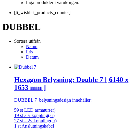
Inga produkter i varukorgen.
[ti_wishlist_products_counter]
DUBBEL
Sortera utifrån
Namn
Pris
Datum
Hexagon Belysning: Double 7 [ 6140 x
1653 mm ]
DUBBEL 7 belysningsdesign innehåller:
59 st LED armatur(er)
19 st 3-v koppling(ar)
27 st – 2v koppling(ar)
1 st Anslutningskabel