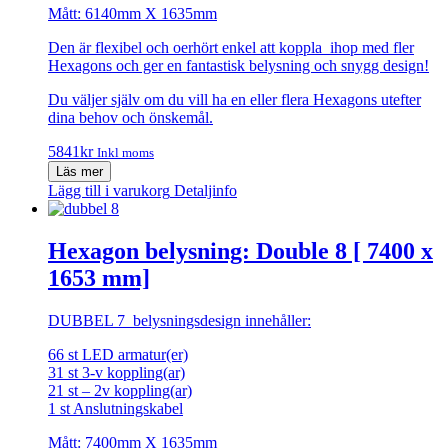
Mått: 6140mm X 1635mm
Den är flexibel och oerhört enkel att koppla ihop med fler
Hexagons och ger en fantastisk belysning och snygg design!
Du väljer själv om du vill ha en eller flera Hexagons utefter
dina behov och önskemål.
5841
kr
Inkl moms
Läs mer
Lägg till i varukorg
Detaljinfo
Hexagon belysning: Double 8 [ 7400 x
1653 mm]
DUBBEL 7 belysningsdesign innehåller:
66 st LED armatur(er)
31 st 3-v koppling(ar)
21 st – 2v koppling(ar)
1 st Anslutningskabel
Mått: 7400mm X 1635mm