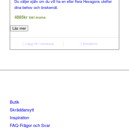
Du väljer själv om du vill ha en eller flera Hexagons utefter
dina behov och önskemål.
4885
kr
Inkl moms
Läs mer
Lägg till i varukorg
Detaljinfo
Butik
Skräddarsytt
Inspiration
FAQ-Frågor och Svar