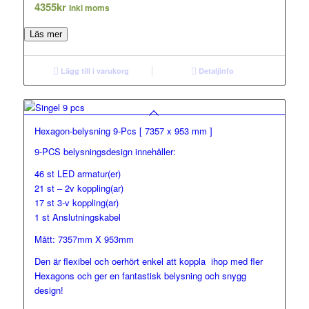
4355
kr
Inkl moms
Läs mer
Lägg till i varukorg
Detaljinfo
Hexagon-belysning 9-Pcs [ 7357 x 953 mm ]
9-PCS belysningsdesign innehåller:
46 st LED armatur(er)
21 st – 2v koppling(ar)
17 st 3-v koppling(ar)
1 st Anslutningskabel
Mått: 7357mm X 953mm
Den är flexibel och oerhört enkel att koppla ihop med fler
Hexagons och ger en fantastisk belysning och snygg
design!