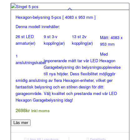
Hexagon-belysning 5-pcs [ 4083 x 953 mm ]
Denna modell innehåller:
26 st LED
9 st 3-v
13 st 2v
Mått: 4083 x
armatur(er)
koppling(ar)
koppling(ar)
953 mm
Med
1
imponerande mått tar vår LED Hexagon
anslutningskabel
Garagebelysning din belysningsupplevelse
till nya höjder. Dess flexibilitet möjliggör
smidig anslutning av flera Hexagon-enheter, vilket ger
fantastisk belysning och en stilren design för ditt
garageområde. Välj kvalitet och prestanda med vår LED
Hexagon Garagebelysning idag!
2698
kr
Inkl moms
Läs mer
Lägg till i varukorg
Detaljinfo