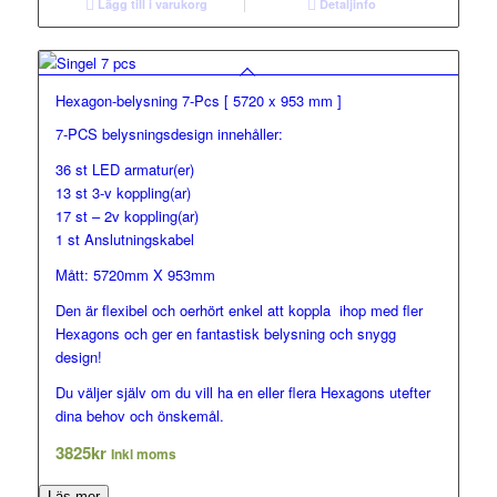
Lägg till i varukorg
Detaljinfo
Hexagon-belysning 7-Pcs [ 5720 x 953 mm ]
7-PCS belysningsdesign innehåller:
36 st LED armatur(er)
13 st 3-v koppling(ar)
17 st – 2v koppling(ar)
1 st Anslutningskabel
Mått: 5720mm X 953mm
Den är flexibel och oerhört enkel att koppla ihop med fler
Hexagons och ger en fantastisk belysning och snygg
design!
Du väljer själv om du vill ha en eller flera Hexagons utefter
dina behov och önskemål.
3825
kr
Inkl moms
Läs mer