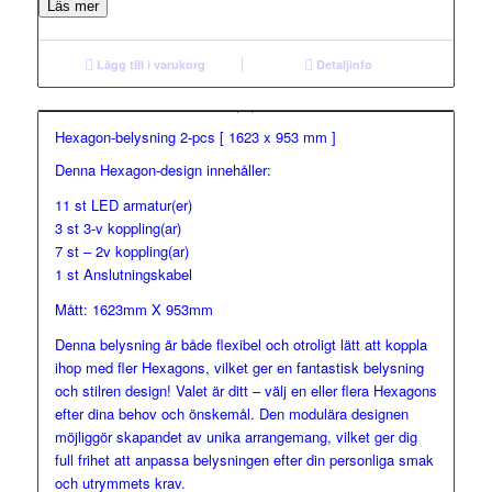
Läs mer
Lägg till i varukorg
Detaljinfo
Hexagon-belysning 2-pcs [ 1623 x 953 mm ]
Denna Hexagon-design innehåller:
11 st LED armatur(er)
3 st 3-v koppling(ar)
7 st – 2v koppling(ar)
1 st Anslutningskabel
Mått: 1623mm X 953mm
Denna belysning är både flexibel och otroligt lätt att koppla
ihop med fler Hexagons, vilket ger en fantastisk belysning
och stilren design! Valet är ditt – välj en eller flera Hexagons
efter dina behov och önskemål. Den modulära designen
möjliggör skapandet av unika arrangemang, vilket ger dig
full frihet att anpassa belysningen efter din personliga smak
och utrymmets krav.