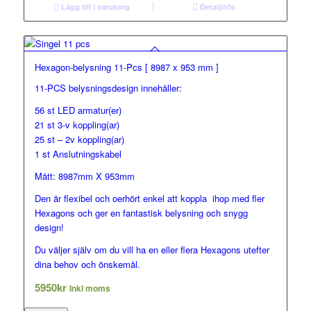
Lägg till i varukorg
Detaljinfo
Hexagon-belysning 11-Pcs [ 8987 x 953 mm ]
11-PCS belysningsdesign innehåller:
56 st LED armatur(er)
21 st 3-v koppling(ar)
25 st – 2v koppling(ar)
1 st Anslutningskabel
Mått: 8987mm X 953mm
Den är flexibel och oerhört enkel att koppla ihop med fler
Hexagons och ger en fantastisk belysning och snygg
design!
Du väljer själv om du vill ha en eller flera Hexagons utefter
dina behov och önskemål.
5950
kr
Inkl moms