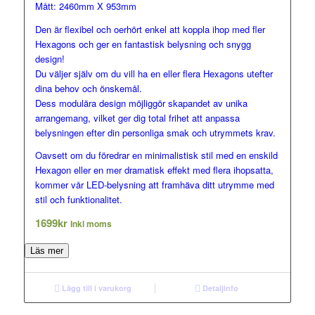
Mått: 2460mm X 953mm
Den är flexibel och oerhört enkel att koppla ihop med fler
Hexagons och ger en fantastisk belysning och snygg
design!
Du väljer själv om du vill ha en eller flera Hexagons utefter
dina behov och önskemål.
Dess modulära design möjliggör skapandet av unika
arrangemang, vilket ger dig total frihet att anpassa
belysningen efter din personliga smak och utrymmets krav.
Oavsett om du föredrar en minimalistisk stil med en enskild
Hexagon eller en mer dramatisk effekt med flera ihopsatta,
kommer vår LED-belysning att framhäva ditt utrymme med
stil och funktionalitet.
1699
kr
Inkl moms
Läs mer
Lägg till i varukorg
Detaljinfo