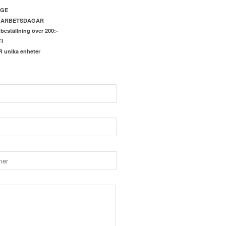
IGE
4 ARBETSDAGAR
beställning över 200:-
I
unika enheter