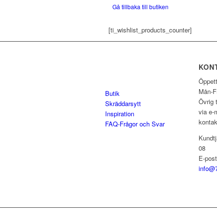
Gå tillbaka till butiken
[ti_wishlist_products_counter]
KON
Öppett
Mån-Fr
Butik
Övrig 
Skräddarsytt
via e-m
Inspiration
kontak
FAQ-Frågor och Svar
Kundtj
08
E-post
info@