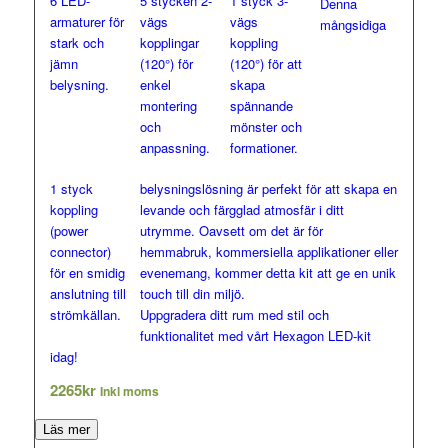
6 LED-
5 stycken 2-
1 styck 3-
Denna
armaturer för
vägs
vägs
mångsidiga
stark och
kopplingar
koppling
jämn
(120°) för
(120°) för att
belysning.
enkel
skapa
montering
spännande
och
mönster och
anpassning.
formationer.
1 styck
belysningslösning är perfekt för att skapa en
koppling
levande och färgglad atmosfär i ditt
(power
utrymme. Oavsett om det är för
connector)
hemmabruk, kommersiella applikationer eller
för en smidig
evenemang, kommer detta kit att ge en unik
anslutning till
touch till din miljö.
strömkällan.
Uppgradera ditt rum med stil och
funktionalitet med vårt Hexagon LED-kit
idag!
2265
kr
Inkl moms
Läs mer