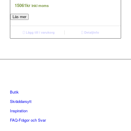
15061
kr
Inkl moms
Läs mer
Lägg till i varukorg
Detaljinfo
Butik
Skräddarsytt
Inspiration
FAQ-Frågor och Svar