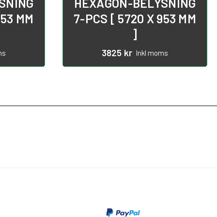
SNING
HEXAGON-BELYSNING
953 MM
7-PCS [ 5720 X 953 MM
]
3825
kr
ms
Inkl moms
OCH SVAR
BETALNING