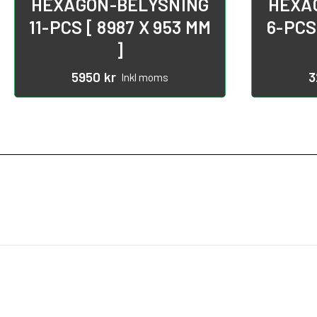
HEXAGON-BELYSNING
HEXA
11-PCS [ 8987 X 953 MM
6-PCS
]
5950
kr
3
Inkl moms
BUTIK
KONTAKTA OSS
INF
Om 
Öppettider Kundtjänst: