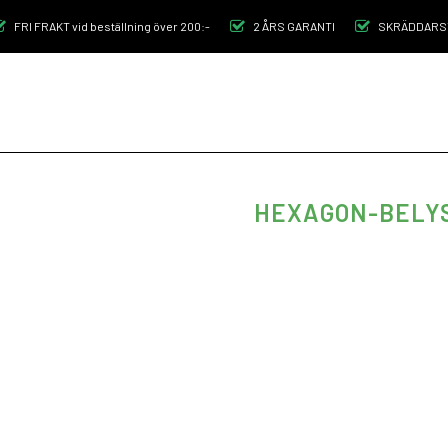
FRI FRAKT vid beställning över 200:-
2 ÅRS GARANTI
SKRÄDDARSY
BUTIK
SKRÄDDARSYTT
INSP
HEXAGON-BELYSN
2698
kr
Inkl moms
Denna modell innehåller:
26 st LED armatur(er)
9 st 3-v koppling(ar)
13 st 2v koppling(ar)