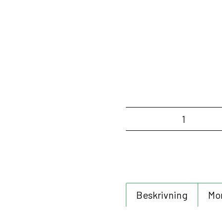
1 anslutningskabel
Mått: 4083 x 953 mm
Med imponerande mått tar vår LE
Dess flexibilitet möjliggör smid
och en stilren design för ditt 
Garagebelysning idag!
Artikelnr:
900-200-50
Etik
Beskrivning
Mo