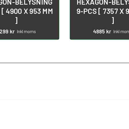
GON-BELYSNING
HEXAGON-BELY
 [ 4900 X 953 MM
9-PCS [ 7357 X 
]
]
299
kr
4885
kr
Inkl moms
Inkl mo
SKRÄDDARSYTT
INSPIRATION
FAQ-FRÅGOR 
ORMATION
VILLKOR
oss
Köpvillkor