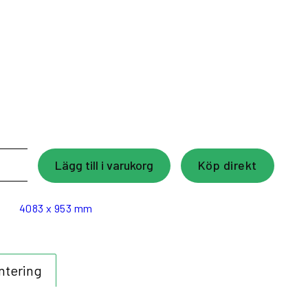
D Hexagon Garagebelysning din belysningsupplevelse till nya höjder.
ig anslutning av flera Hexagon-enheter, vilket ger fantastisk belysning
garageområde. Välj kvalitet och prestanda med vår LED Hexagon
Lägg till i varukorg
Köp direkt
ett:
4083 x 953 mm
ntering