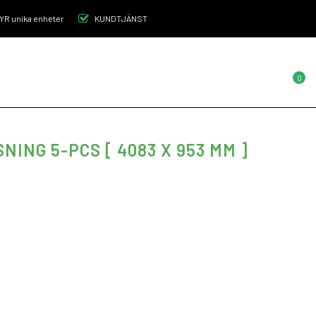
R unika enheter
KUNDTJÄNST
IRATION
FAQ-FRÅGOR OCH SVAR
0
ING 5-PCS [ 4083 X 953 MM ]