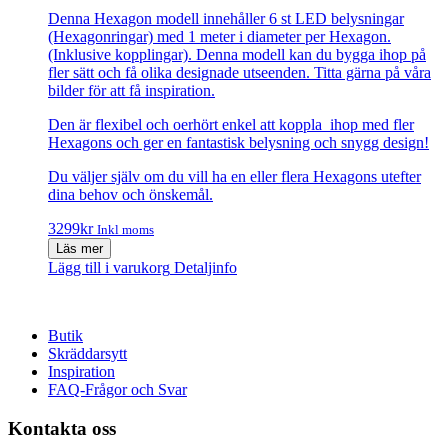
Denna Hexagon modell innehåller 6 st LED belysningar
(Hexagonringar) med 1 meter i diameter per Hexagon.
(Inklusive kopplingar). Denna modell kan du bygga ihop på
fler sätt och få olika designade utseenden. Titta gärna på våra
bilder för att få inspiration.
Den är flexibel och oerhört enkel att koppla ihop med fler
Hexagons och ger en fantastisk belysning och snygg design!
Du väljer själv om du vill ha en eller flera Hexagons utefter
dina behov och önskemål.
3299
kr
Inkl moms
Läs mer
Lägg till i varukorg
Detaljinfo
Butik
Skräddarsytt
Inspiration
FAQ-Frågor och Svar
Kontakta oss