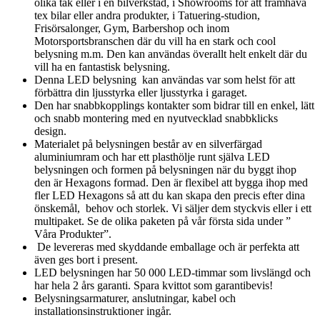
olika tak eller i en bilverkstad, i Showrooms för att framhäva
tex bilar eller andra produkter, i Tatuering-studion,
Frisörsalonger, Gym, Barbershop och inom
Motorsportsbranschen där du vill ha en stark och cool
belysning m.m. Den kan användas överallt helt enkelt där du
vill ha en fantastisk belysning.
Denna LED belysning kan användas var som helst för att
förbättra din ljusstyrka eller ljusstyrka i garaget.
Den har snabbkopplings kontakter som bidrar till en enkel, lätt
och snabb montering med en nyutvecklad snabbklicks
design.
Materialet på belysningen består av en silverfärgad
aluminiumram och har ett plasthölje runt själva LED
belysningen och formen på belysningen när du byggt ihop
den är Hexagons formad. Den är flexibel att bygga ihop med
fler LED Hexagons så att du kan skapa den precis efter dina
önskemål, behov och storlek. Vi säljer dem styckvis eller i ett
multipaket. Se de olika paketen på vår första sida under ”
Våra Produkter”.
De levereras med skyddande emballage och är perfekta att
även ges bort i present.
LED belysningen har 50 000 LED-timmar som livslängd och
har hela 2 års garanti. Spara kvittot som garantibevis!
Belysningsarmaturer, anslutningar, kabel och
installationsinstruktioner ingår.