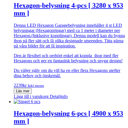
Hexagon-belysning 4-pcs [ 3280 x 953
mm ]
Denna LED Hexagon Garagebelysning innehåller 4 st LED
belysningar (Hexagonringar) med ca 1 meter i diameter per
Hexagon.(Inklusive kopplingar). Denna modell kan du bygga
ihop på fler sätt och få olika designade utseenden. Titta gärna
på våra bilder för att få inspiration.
Den är flexibel och oerhört enkel att koppla ihop med fler
Hexagons och ger en fantastisk belysning och snygg design!
Du väljer själv om du vill ha en eller flera Hexagons utefter
dina behov och önskemål.
2239
kr
Inkl moms
Läs mer
Lägg till i varukorg
Detaljinfo
Hexagon-belysning 6-pcs [ 4900 x 953
mm ]