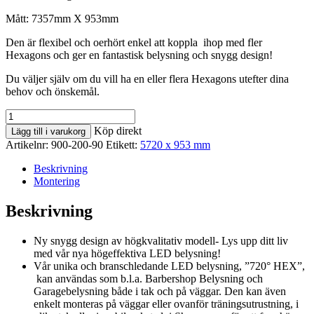
Mått: 7357mm X 953mm
Den är flexibel och oerhört enkel att koppla ihop med fler
Hexagons och ger en fantastisk belysning och snygg design!
Du väljer själv om du vill ha en eller flera Hexagons utefter dina
behov och önskemål.
Hexagon-
belysning
Köp direkt
Lägg till i varukorg
9-
Artikelnr:
900-200-90
Etikett:
5720 x 953 mm
Pcs
[
Beskrivning
7357
Montering
x
953
Beskrivning
mm
]
Ny snygg design av högkvalitativ modell- Lys upp ditt liv
mängd
med vår nya högeffektiva LED belysning!
Vår unika och branschledande LED belysning, ”720° HEX”,
kan användas som b.l.a. Barbershop Belysning och
Garagebelysning både i tak och på väggar. Den kan även
enkelt monteras på väggar eller ovanför träningsutrustning, i