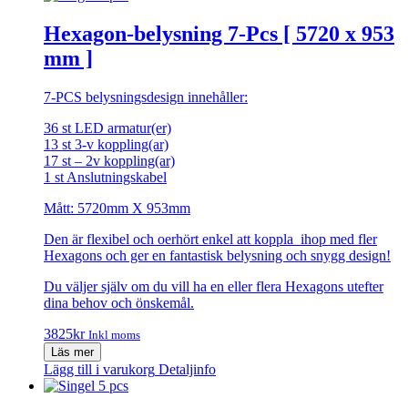
Hexagon-belysning 7-Pcs [ 5720 x 953
mm ]
7-PCS belysningsdesign innehåller:
36 st LED armatur(er)
13 st 3-v koppling(ar)
17 st – 2v koppling(ar)
1 st Anslutningskabel
Mått: 5720mm X 953mm
Den är flexibel och oerhört enkel att koppla ihop med fler
Hexagons och ger en fantastisk belysning och snygg design!
Du väljer själv om du vill ha en eller flera Hexagons utefter
dina behov och önskemål.
3825
kr
Inkl moms
Läs mer
Lägg till i varukorg
Detaljinfo