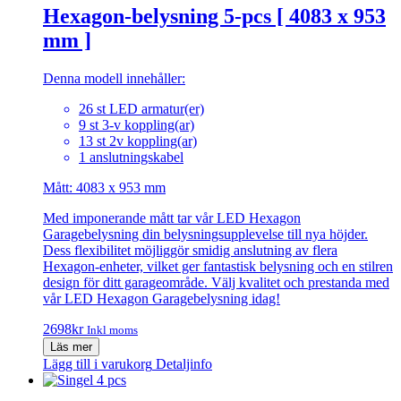
Hexagon-belysning 5-pcs [ 4083 x 953
mm ]
Denna modell innehåller:
26 st LED armatur(er)
9 st 3-v koppling(ar)
13 st 2v koppling(ar)
1 anslutningskabel
Mått: 4083 x 953 mm
Med imponerande mått tar vår LED Hexagon
Garagebelysning din belysningsupplevelse till nya höjder.
Dess flexibilitet möjliggör smidig anslutning av flera
Hexagon-enheter, vilket ger fantastisk belysning och en stilren
design för ditt garageområde. Välj kvalitet och prestanda med
vår LED Hexagon Garagebelysning idag!
2698
kr
Inkl moms
Läs mer
Lägg till i varukorg
Detaljinfo