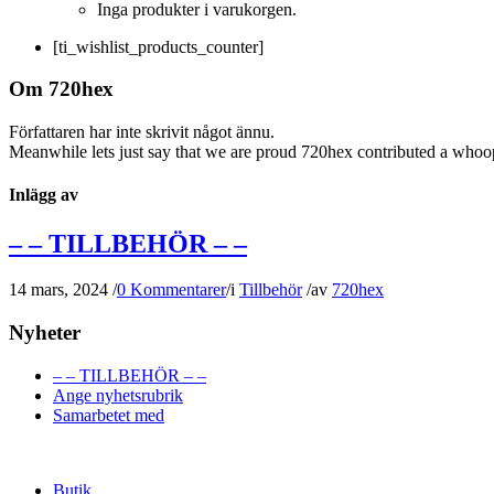
Inga produkter i varukorgen.
[ti_wishlist_products_counter]
Om
720hex
Författaren har inte skrivit något ännu.
Meanwhile lets just say that we are proud
720hex
contributed a whoop
Inlägg av
– – TILLBEHÖR – –
14 mars, 2024
/
0 Kommentarer
/
i
Tillbehör
/
av
720hex
Nyheter
– – TILLBEHÖR – –
Ange nyhetsrubrik
Samarbetet med
Butik