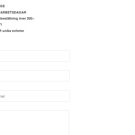
IGE
4 ARBETSDAGAR
beställning över 200:-
I
unika enheter