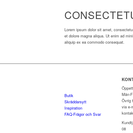
CONSECTETU
Lorem ipsum dolor sit amet, consectetur 
et dolore magna aliqua. Ut enim ad mini
aliquip ex ea commodo consequat.
KON
Öppett
Mån-Fr
Butik
Övrig 
Skräddarsytt
via e-m
Inspiration
kontak
FAQ-Frågor och Svar
Kundtj
08