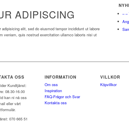
NYH
R ADIPISCING
– –
Ang
adipisicing elit, sed do eiusmod tempor incididunt ut labore
Sam
m veniam, quis nostrud exercitation ullamco laboris nisi ut
TAKTA OSS
INFORMATION
VILLKOR
Om oss
Köpvillkor
ider Kundtjänst:
Inspiration
e: 08.30-16.00
FAQ-Frågor och Svar
tid kan ni nå oss
Kontakta oss
ail eller vårt
tformulär.
änst: 070 665 51