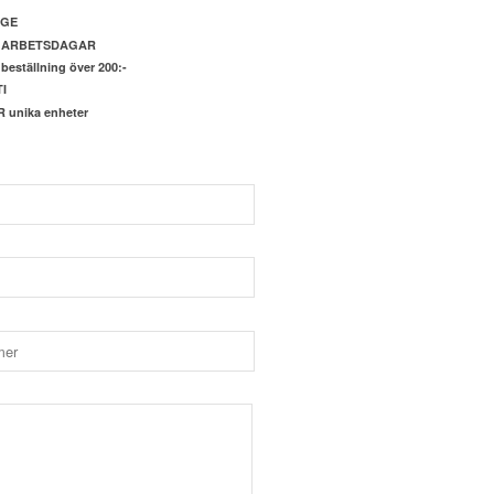
IGE
4 ARBETSDAGAR
beställning över 200:-
I
unika enheter